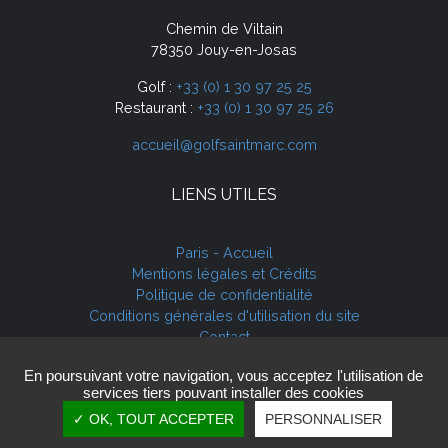
Chemin de Viltain
78350 Jouy-en-Josas
Golf :
+33 (0) 1 30 97 25 25
Restaurant :
+33 (0) 1 30 97 25 26
accueil@golfsaintmarc.com
LIENS UTILES
Paris - Accueil
Mentions légales et Crédits
Politique de confidentialité
Conditions générales d'utilisation du site
Contact
Cookies
En poursuivant votre navigation, vous acceptez l'utilisation de
services tiers pouvant installer des cookies
✓ OK, TOUT ACCEPTER
PERSONNALISER
Copyright © 2020 - Golf de Saint-Marc. Tous droits réservés.
Réalisation