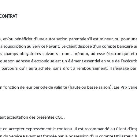
 CONTRAT
té, et/ou bénéficier d’une autorisation parentale s’il est mineur, ou pour u
la souscription au Service Payant. Le Client dispose d’un compte bancaire a
s champs obligatoires suivants : nom, prénom, adresse électronique et n
t que son adresse électronique est un élément essentiel en vue de l’exécut
u parcours qu’il aura acheté, sans droit à remboursement. Il s’engage p
en fonction de leur période de validité (haute ou basse saison). Les Prix var
 vaut acceptation des présentes CGU.
 et en accepter expressément le contenu. Il est recommandé au Client d’im
on du Service Payant est formée par la possession d’un compte Utilisateur, 