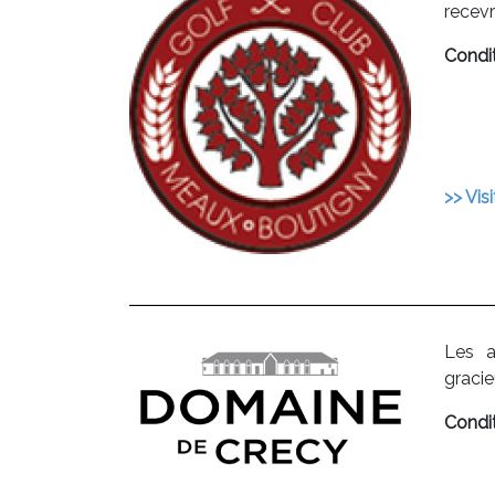
recev
Condit
>> Visi
Les a
graci
Condit