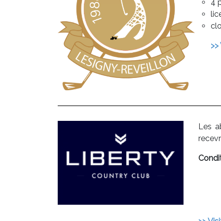
4 
li
clo
>> 
Les a
recev
Condit