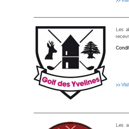
>> Visi
Les a
recev
Condit
>> Visi
Les a