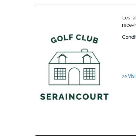
Les a
recev
Condit
>> Visi