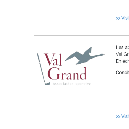
>> Visi
Les 
Val G
En éc
Condit
>> Visi