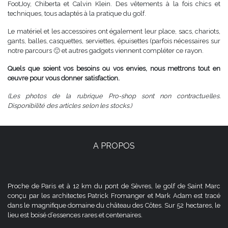
FootJoy, Chiberta et Calvin Klein. Des vêtements à la fois chics et
techniques, tous adaptés à la pratique du golf.
Le matériel et les accessoires ont également leur place, sacs, chariots,
gants, balles, casquettes, serviettes, épuisettes (parfois nécessaires sur
notre parcours 🙂 et autres gadgets viennent compléter ce rayon.
Quels que soient vos besoins ou vos envies, nous mettrons tout en
œuvre pour vous donner satisfaction.
(Les photos de la rubrique Pro-shop sont non contractuelles.
Disponibilité des articles selon les stocks.)
A PROPOS
Proche de Paris et à 12 km du pont de Sèvres, le golf de Saint Marc
conçu par les architectes Patrick Fromanger et Mark Adam est tracé
dans le magnifique domaine du château des Côtes. Sur 52 hectares, le
lieu est boisé d’essences rares et centenaires.